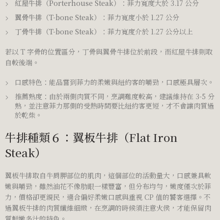
紅屋牛排（Porterhouse Steak）
：菲力寬度大於 3.17 公分
翼骨牛排（T-bone Steak）
：菲力寬度小於 1.27 公分
丁骨牛排（T-bone Steak）
：菲力寬度介於 1.27 公分以上
若以 T 字骨的位置區分，丁骨與翼骨牛排位於前段，而紅屋牛排則取
自較後端。
口感特色：能品嘗到菲力的柔嫩與紐約客的嚼勁，口感極具層次。
推薦熟度：由於兩側肉質不同，烹調難度較高，建議維持在 3-5 分
熟，並注意菲力那側的受熱時間要比紐約客更短，才不會讓肉質過
於乾柴。
牛排種類６：翼板牛排（Flat Iron
Steak）
翼板牛排取自牛肩胛部位的肌肉，這個部位的活動量大，口感兼具軟
嫩與嚼勁，雖然油花不像肋眼一樣豐富，但分布均勻，嫩度僅次於菲
力，價格卻更親民，適合偏好柔嫩口感與重視 CP 值的饕客選擇。不
過翼板牛排的肉質纖維細緻，在烹調的時候須注意火侯，才能保留肉
質鮮嫩多汁的特色。