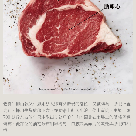
老饕牛排由教父牛排創辦人鄧有癸發現的部位，又被稱為「肋眼上蓋
肉」，
採用牛隻肩部下方、在肋眼上細切出的一條上蓋肉
，由於一頭
700 公斤左右的牛只能取出 1 公斤的牛肉，因此在市場上的價格普遍
偏高。此部位的油花分布細緻均勻，口感兼具菲力的軟嫩與肋眼的油
香。