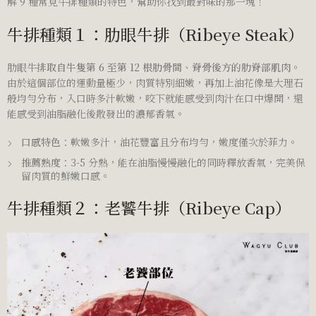
解 9 種常見牛排種類的特色，幫助你找到最對味的那一塊！
牛排種類１：肋眼牛排（Ribeye Steak）
肋眼牛排
取自牛隻第 6 至第 12 根肋骨間、脊骨後方的肋脊部肌肉
。
由於這個部位的運動量極少，肉質特別細嫩，再加上油花像是大理石
般均勻分布，入口時多汁軟嫩，咬下就能感受到肉汁在口中爆開，還
能感受到油脂融化後散發出的濃郁香氣。
口感特色
：軟嫩多汁，油花豐富且分布均勻，嫩度僅次於菲力。
推薦熟度
：3-5 分熟，能在油脂慢慢融化的同時釋放香氣，完美保
留肉質的鮮嫩口感。
牛排種類２：老饕牛排（Ribeye Cap）