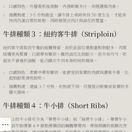
口感特色
：外層香煎後微酥，內裡軟嫩多汁，伴隨濃郁肉香。
推薦熟度
：3-5 分熟最佳，讓牛排上桌時保持 50 度左右，才能保
持肉內蛋白質的新鮮，同時展現出肉汁與油花的豐富。
牛排種類３：紐約客牛排（Striploin）
紐約客牛排
取自牛隻的前腰脊部
，由於此部位運動量較肋眼多，肉質
結構更為緊實，口感帶有嚼勁。雖然油花比肋眼少，但分布均勻，吃
起來不會過於油膩，能凸顯出牛肉本身的純粹風味。
口感特色
：柔嫩中帶有嚼勁，能感受到紮實的肉感與濃郁牛香，比
起肋眼更清爽耐吃。
推薦熟度
：建議 3-7 分熟，依熟度不同，可展現出軟嫩或紮實的多
層次風味。
牛排種類４：牛小排（Short Ribs）
市面上的牛小排可分為「帶骨牛小排」和「無骨牛小排」。
帶骨牛小
排取自牛肋骨第 6-9 節肋骨橫切的胸腹帶骨肉
，骨頭周圍的筋膜在烹