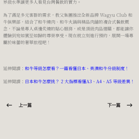
界級水準讓更多人看見台灣餐飲的實力。
為了滿足多元客群的需求，教父集團推出全新品牌 Wagyu Club 和
牛俱樂部，結合了和牛燒肉、和牛火鍋與精品肉舖的複合式餐飲概
念，不論是專人桌邊炙燒的貼心服務，或是頂級肉品選購，都能讓你
體驗到宛如賓至如歸的尊榮享受。現在就立刻進行預約，展開一場專
屬於味蕾的奢華旅程吧！
延伸閱讀：
和牛等級怎麼看？一篇看懂日本、美澳和牛分級制度！
延伸閱讀：
日本和牛怎麼挑？ 2 大指標看懂A3、A4、A5 等級差異！
上一篇
下一篇