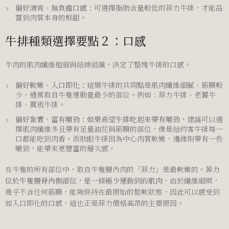
偏好清爽、無負擔口感：
可選擇脂肪含量較低的菲力牛排，才能品
嘗到肉質本身的鮮甜。
牛排種類選擇要點２：口感
牛肉的肌肉纖維粗細與結締組織，決定了整塊牛排的口感。
偏好軟嫩、入口即化：
這類牛排的共同點是肌肉纖維細膩、筋膜較
少，通常取自牛隻運動量最少的部位。例如：菲力牛排、老饕牛
排、翼板牛排。
偏好紮實、富有嚼勁：如果希望牛排吃起來帶有嚼勁，
建議可以選
擇肌肉纖維多且帶有足量油花與筋膜的部位，像是紐約客牛排每一
口都能吃到肉香。而肋眼牛排因為中心肉質軟嫩，邊緣則帶有一些
嚼勁，能帶來更豐富的層次感。
在牛隻的所有部位中，取自牛隻腰內肉的「菲力」是最軟嫩的。
菲力
位於牛隻腰脊內側部位，是一條極少運動到的肌肉
，由於纖維細緻，
幾乎不含任何筋膜，能夠保持在最原始的鬆軟狀態，因此可以感受到
如入口即化的口感，這也正是菲力價格高昂的主要原因。