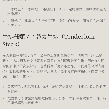
口感特色：口感軟嫩、肉質纖細，帶有一定的嚼勁，風味清甜且肉
汁飽滿。
推薦熟度：建議以 3-5 分熟烹調，避免肉質變柴，同時將肉汁鎖在
牛肉內。
牛排種類７：菲力牛排（Tenderloin
Steak）
菲力取自牛隻的腰內肉，是牛身上運動量最少的一塊肌肉。19 世紀
時，一名法國政治家「夏多布里昂」特別喜歡這種牛排，因此在牛腰
脊肉最中央的高級部位，也被稱為「夏多布里昂」。此部位是所有部
位中最軟嫩的地方，由於脂肪含量低，幾乎沒有任何筋膜，肉質也像
奶油一樣入口即化。
口感特色：吃起來也比肋眼、紐約客更清淡，可以吃到最天然的肉
質鮮美。
推薦熟度：建議讓熟度維持在 3-5 分熟，才能保留軟嫩多汁性，避
免過熟導致肉質乾柴。