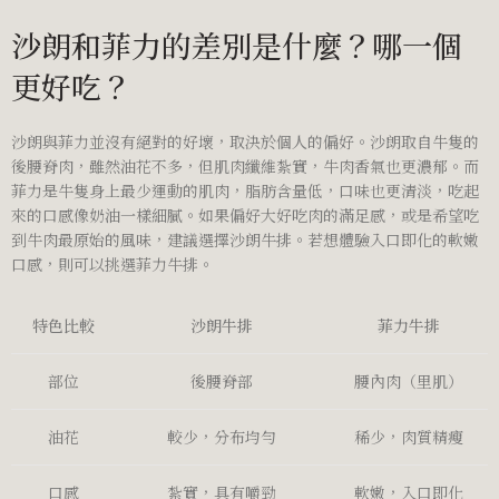
沙朗和菲力的差別是什麼？哪一個
更好吃？
沙朗與菲力並沒有絕對的好壞，取決於個人的偏好。沙朗取自牛隻的
後腰脊肉，雖然油花不多，但肌肉纖維紮實，牛肉香氣也更濃郁。而
菲力是牛隻身上最少運動的肌肉，脂肪含量低，口味也更清淡，吃起
來的口感像奶油一樣細膩。如果偏好大好吃肉的滿足感，或是希望吃
到牛肉最原始的風味，建議選擇沙朗牛排。若想體驗入口即化的軟嫩
口感，則可以挑選菲力牛排。
特色比較
沙朗牛排
菲力牛排
部位
後腰脊部
腰內肉（里肌）
油花
較少，分布均勻
稀少，肉質精瘦
口感
紮實，具有嚼勁
軟嫩，入口即化