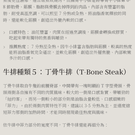
煮後更佳濃郁，適合燉煮或燒烤。而
無骨牛小排是將帶骨牛小排第 6-
8 節肋骨、筋膜、脂肪與骨膜去掉得到的肉品
。內部含有豐富的脂
肪，耐受高溫烹調，可以煎至 7 分熟或全熟，將油脂香氣釋放的同
時，還能軟化筋膜，創造出外脆內軟的口感。
口感特色：
油花豐富，肉質在經過烹調後，筋膜會轉換成膠質，
吃起來帶有獨特的焦香與嚼勁。
推薦熟度：
7 分熟至全熟。因牛小排富含脂肪與筋膜，較高的熟度
能將油脂香氣完全逼出，並軟化筋膜，創造出外層焦脆、內部軟嫩
多汁的口感。
牛排種類５：丁骨牛排（T-Bone Steak）
丁骨牛排
取自牛隻的前腰脊部，中間帶有一塊明顯的 T 字型骨頭
，骨
頭兩側各自擁有不同的肉質風味。較大的一側是口感紮實、帶嚼勁的
「紐約客」，而另一側較小的部分則是油脂含量較低、口感細嫩的
「菲力」。由於兩側肉質特性不同，建議以 3-5 分熟為主，並適度縮
短菲力那側的加熱時間，才能同時展現最佳熟度與風味。
依牛排中菲力部分的寬度不同，丁骨牛排還能再細分為：