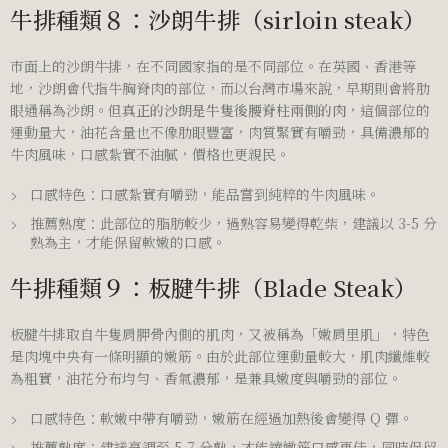
牛排種類８：沙朗牛排（
sirloin steak
）
市面上的沙朗牛排，在不同國家指的是不同部位。在英國、香港等
地，沙朗會代指牛胸脊肉的部位，而以台灣市場來說，早期則會將肋
眼通稱為沙朗。但
真正的沙朗是牛隻後腰脊柱兩側的肉
，這個部位的
運動量大，油花含量也不像肋眼豐富，肉質緊實有嚼勁，具備濃郁的
牛肉風味，口感紮實不油膩，價格也更親民。
口感特色：口感紮實有嚼勁，能品嘗到純粹的牛肉風味。
推薦熟度：此部位的脂肪較少，過熟容易變得乾柴，建議以 3-5 分
熟為主，才能保留軟嫩的口感。
牛排種類９：板腱牛排（Blade Steak）
板腱牛排取自牛隻肩胛骨內側的肌肉，又被稱為「嫩肩里肌」，特色
是肉塊中央有一條明顯的嫩筋。由於此部位運動量較大，肌肉纖維較
為粗實，油花分布均勻、香氣濃郁，是兼具嫩度與嚼勁的部位。
口感特色：軟嫩中帶有嚼勁，嫩筋在經過加熱後會變得 Q 彈。
推薦熟度：建議烹調至 5-7 分熟，才能讓嫩筋口感更佳，同時保留