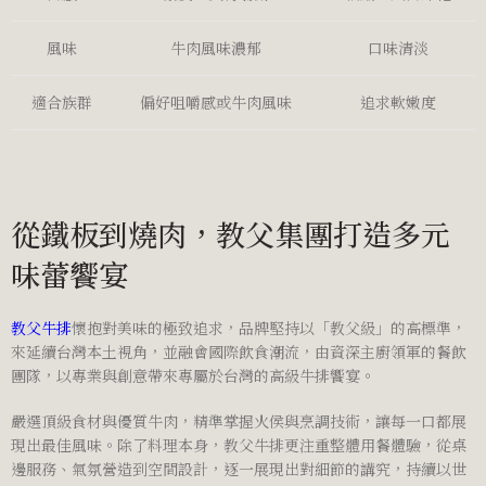
風味
牛肉風味濃郁
口味清淡
適合族群
偏好咀嚼感或牛肉風味
追求軟嫩度
從鐵板到燒肉，教父集團打造多元
味蕾饗宴
教父牛排
懷抱對美味的極致追求，品牌堅持以「教父級」的高標準，
來延續台灣本土視角，並融會國際飲食潮流，由資深主廚領軍的餐飲
團隊，以專業與創意帶來專屬於台灣的高級牛排饗宴。
嚴選頂級食材與優質牛肉，精準掌握火侯與烹調技術，讓每一口都展
現出最佳風味。除了料理本身，教父牛排更注重整體用餐體驗，從桌
邊服務、氣氛營造到空間設計，逐一展現出對細節的講究，持續以世