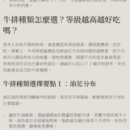
多汁的肉香。
牛排種類怎麼選？等級越高越好吃
嗎？
很多人在挑牛排的時候，會直覺認為等級越高、價格越貴就一定好
吃。事實上，牛肉等級確實能反映油花分布與肉質的細緻度，但不代
表可以滿足所有人的味蕾。想吃得滿意，關鍵不在於追求最高等級，
而是挑到符合自己喜好的部位。建議可以從以下 2 個方向思考，來找
到最適合自己的牛排種類。
牛排種類選擇要點１：油花分布
油花指的是肌肉纖維中的脂肪，是決定牛排風味、軟嫩度與多汁性的
主要關鍵。
偏好牛油香氣：
建議選擇油花豐富的肋眼牛排、老饕牛排或是牛小
排。這些部位在經過加熱後，脂肪會在融化後滲入牛肉中，保持肉
質的濕潤，讓香味更濃郁。