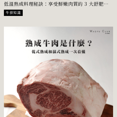
低溫熟成料理秘訣：享受鮮嫩肉質的 3 大舒肥技
巧一次看！
牛排知識