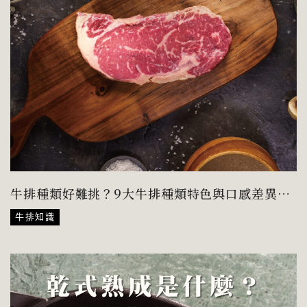
牛排種類好難挑？9大牛排種類特色與口感差異一
次看！
牛排知識