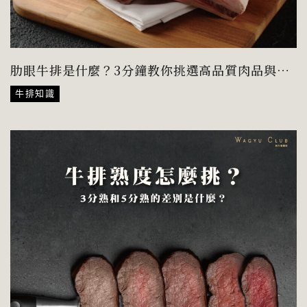
肋眼牛排是什麼？3分鐘教你挑選高品質肉品與完
美烹調法
牛排知識