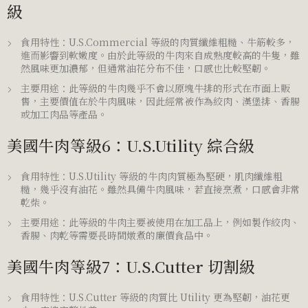
級
食用特性：U.S.Commercial
等級的肉質纖維粗糙、牛筋較多，
進而影響到軟嫩度。由於此等級的牛肉來自成熟度較高的牛隻，雖
然風味更加濃郁，但通常油花分布不佳，口感也比較堅韌。
主要用途：此等級的牛肉幾乎不會以原塊牛排的形式在市面上販
售，主要價值在於牛肉風味，因此經常被作為絞肉、漢堡排、香腸
或加工肉品等產品。
美國牛肉等級6：U.S.Utility 綜合級
食用特性：U.S.Utility 等級的牛肉肉質極為堅硬，肌肉纖維粗
糙，幾乎沒有油花。雖然具備牛肉風味，若直接烹煮，口感會非常
乾柴。
主要用途：此等級的牛肉主要被使用在加工品上，例如製作絞肉、
香腸、肉乾等需要長時間燉煮的廉價食品中。
美國牛肉等級7：U.S.Cutter 切割級
食用特性：U.S.Cutter 等級的肉質比 Utility 更為堅韌，油花更