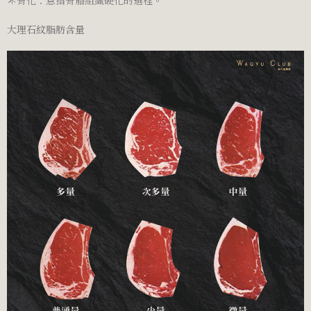
＊骨化：意指骨骼組織硬化的過程。
大理石紋脂肪含量