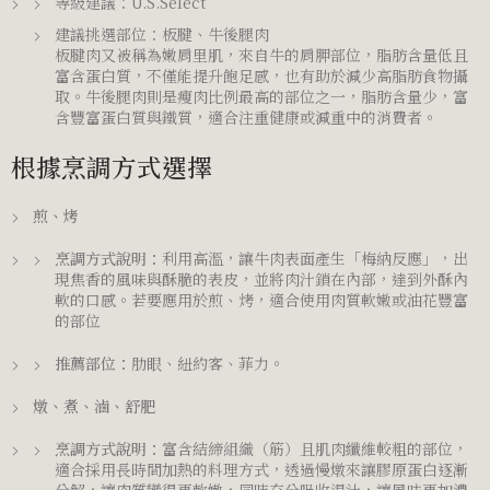
等級建議：U.S.Select
建議挑選部位：板腱、牛後腿肉
板腱肉又被稱為嫩肩里肌，來自牛的肩胛部位，脂肪含量低且
富含蛋白質，不僅能提升飽足感，也有助於減少高脂肪食物攝
取。牛後腿肉則是瘦肉比例最高的部位之一，脂肪含量少，富
含豐富蛋白質與鐵質，適合注重健康或減重中的消費者。
根據烹調方式選擇
煎、烤
烹調方式說明：
利用高溫，讓牛肉表面產生「梅納反應」，出
現焦香的風味與酥脆的表皮，並將肉汁鎖在內部，達到外酥內
軟的口感。若要應用於煎、烤，適合使用肉質軟嫩或油花豐富
的部位
推薦部位：
肋眼、紐約客、菲力。
燉、煮、滷、舒肥
烹調方式說明：
富含結締組織（筋）且肌肉纖維較粗的部位，
適合採用長時間加熱的料理方式，透過慢燉來讓膠原蛋白逐漸