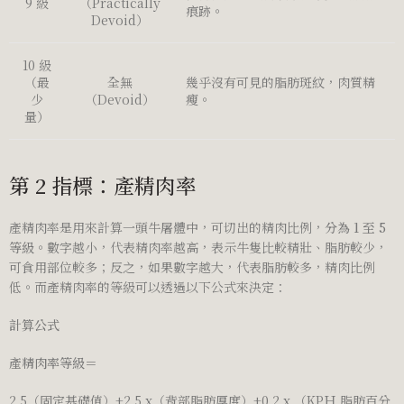
9 級
（Practically
痕跡。
Devoid）
10 級
（最
全無
幾乎沒有可見的脂肪斑紋，肉質精
少
（Devoid）
瘦。
量）
第 2 指標：產精肉率
產精肉率是用來計算一頭牛屠體中，可切出的精肉比例，
分為 1 至 5
等級
。數字越小，代表精肉率越高，表示牛隻比較精壯、脂肪較少，
可食用部位較多；反之，如果數字越大，代表脂肪較多，精肉比例
低。而產精肉率的等級可以透過以下公式來決定：
計算公式
產精肉率等級＝
2.5（固定基礎值）+2.5 x（背部脂肪厚度）+0.2 x （KPＨ 脂肪百分