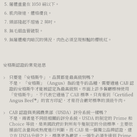
屠體重量在 1050 磅以下。
肌肉發達，體格優良。
頸部隆起不超過 2 英吋。
無毛細血管破裂。
無屠體瘦肉暗沉的情況，肉色必須呈現鮮豔的櫻桃紅。
安格斯認證的常見迷思
只要是「安格斯牛」，品質都是最高級別嗎？
不是， 「安格斯」（Angus）指的是牛的品種，需要通過 CAB 認
證的安格斯牛才能被認定為最高級別。
市面上許多餐廳標榜使用
「安格斯牛」，不代表它通過了 CAB 標準。只有看到「
Certified
Angus Beef®
」的官方印記，才是符合嚴苛標準的頂級牛肉。
CAB 認證與美國農業部（USDA）評分系統一樣嗎？
不是，兩者是不同但相關的評分系統
。USDA 的制定的 Prime 和
Choice 等級，是美國政府針對所有牛隻制定的分級標準，主要依
據油花含量與成熟度進行判斷。而 CAB 是一個獨立品牌認證，建
立在 USDA分級之上，標準更為嚴苛。
一頭牛必須先達到 Prime