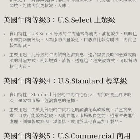
悶燒
，能讓肉質更軟嫩、入味。
美國牛肉等級3：U.S.Select 上選級
食用特性：U.S.Select 等級的牛肉通常為瘦肉，油花較少，風味也
不如前兩個等級。因為脂肪含量較低，口感會比較有嚼勁，肉質也
較為結實。
主要用途：此等級的牛肉價格經濟實惠，適合需要長時間烹煮或醃
漬的料理方式，例如燉煮、滷製，透過這 2 種烹調方式，可以幫助
軟化肉質。
美國牛肉等級4：U.S.Standard 標準級
食用特性：Standard 等級的牛肉油花極少，肉質較硬且風味較
淡，是零售市場上經濟實惠的選擇。
主要用途：由於此等級的牛肉缺乏明顯油花與軟嫩度，若直接烹
煮，口感可能較為乾硬，因此在進入市場販售之前，通常會先進行
處理，例如製成絞肉、漢堡排，或用於其他食品加工製品。
美國牛肉等級5：U.S.Commercial 商用