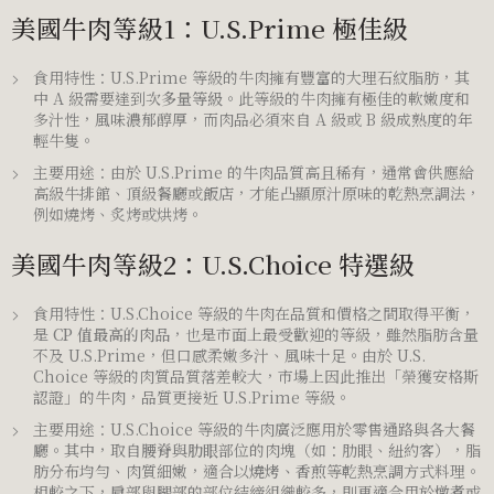
美國牛肉等級1：U.S.Prime 極佳級
食用特性：U.S.Prime 等級的牛肉擁有豐富的大理石紋脂肪，其
中 A 級需要達到
次多量等級
。此等級的牛肉擁有極佳的軟嫩度和
多汁性，風味濃郁醇厚，而肉品必須來自 A 級或 B 級成熟度的年
輕牛隻。
主要用途：由於 U.S.Prime 的牛肉品質高且稀有，通常會供應給
高級牛排館、頂級餐廳或飯店，才能凸顯原汁原味的乾熱烹調法，
例如燒烤、炙烤或烘烤。
美國牛肉等級2：U.S.Choice 特選級
食用特性：U.S.Choice 等級的牛肉在品質和價格之間取得平衡，
是
CP 值最高的肉品
，也是市面上最受歡迎的等級，雖然脂肪含量
不及 U.S.Prime，但口感柔嫩多汁、風味十足。由於 U.S.
Choice 等級的肉質品質落差較大，市場上因此推出「榮獲安格斯
認證」的牛肉，品質更接近 U.S.Prime 等級。
主要用途：U.S.Choice 等級的牛肉廣泛應用於零售通路與各大餐
廳。其中，取自
腰脊
與
肋眼
部位的肉塊（如：肋眼、紐約客），脂
肪分布均勻、肉質細嫩，適合以
燒烤、香煎
等乾熱烹調方式料理。
相較之下，
肩部
與
腿部
的部位結締組織較多，則更適合用於
燉煮
或