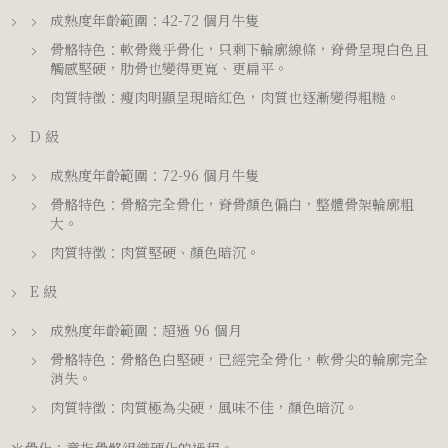
成熟度年齡範圍：42-72 個月牛隻
骨骼特色：軟骨幾乎骨化，只剩下輪廓線條，脊骨呈現白色且
觸感堅硬，肋骨也變得更寬、更扁平。
肉質特徵：瘦肉明顯呈現暗紅色，肉質也逐漸變得粗糙。
D 級
成熟度年齡範圍：72-96 個月牛隻
骨骼特色：骨骼完全骨化，脊骨顏色偏白，整體骨架輪廓粗
大。
肉質特徵：肉質堅硬、顏色暗沉。
E 級
成熟度年齡範圍：超過 96 個月
骨骼特色：骨骼色白堅硬，已經完全骨化，軟骨尖的輪廓完全
消失。
肉質特徵：肉質極為尖硬，風味不佳，顏色暗沉。