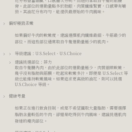
花分布豐富細膩、口感層次分明。而紐約客取自牛隻的前腰
脊。此部位的運動量略多於肋眼，肉質纖維緊實，口感帶有嚼
勁。其油花分布均勻，能提供最原始的牛肉風味。
偏好極致柔嫩
如果偏好牛肉的軟嫩度，建議選擇肌肉纖維最細、牛筋最少的
部位。而這些部位通常取自牛隻運動量極少的肌肉。
等級建議：U.S.Select、U.S.Choice
建議挑選部位：菲力
取自牛隻腰內肉，由於此部位的運動量極少，肉質細緻軟嫩，
幾乎沒有脂肪與筋膜，吃起來軟嫩多汁。即便是 U.S.Select 等
級也能維持軟嫩風味。如果追求更高級的油花，則可以挑選
U.S.Choice 等級。
健康考量
如果正在進行飲食控制，或是不希望攝取大量脂肪，需要選擇
脂肪含量較低的牛肉，卻還是吃得到牛肉風味，建議挑選肌肉
發達的瘦肉部位。